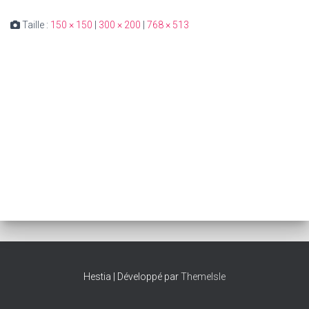
Taille :
150 × 150
|
300 × 200
|
768 × 513
Hestia | Développé par
ThemeIsle