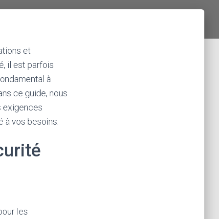
ations et
 il est parfois
 fondamental à
Dans ce guide, nous
es exigences
é à vos besoins.
urité
pour les