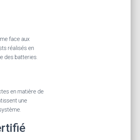
rme face aux
sts réalisés en
e des batteries.
ctes en matière de
ntissent une
 système.
tifié