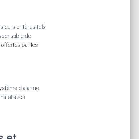
ieurs critères tels
dispensable de
 offertes par les
 système d’alarme.
nstallation
s et