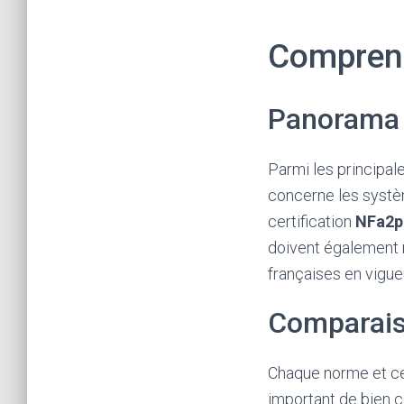
Comprendr
Panorama 
Parmi les principal
concerne les systèm
certification
NFa2p
doivent également 
françaises en vigue
Comparais
Chaque norme et cer
important de bien c