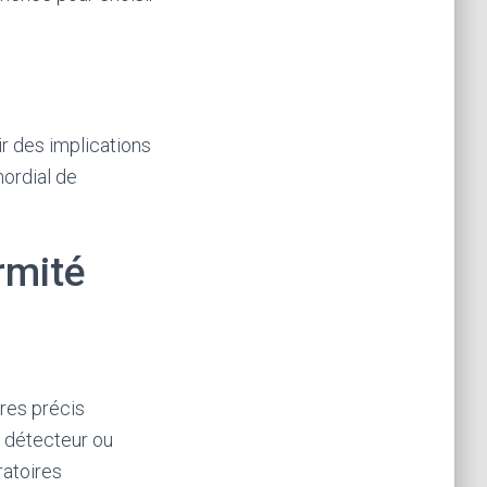
ir des implications
mordial de
rmité
res précis
du détecteur ou
ratoires