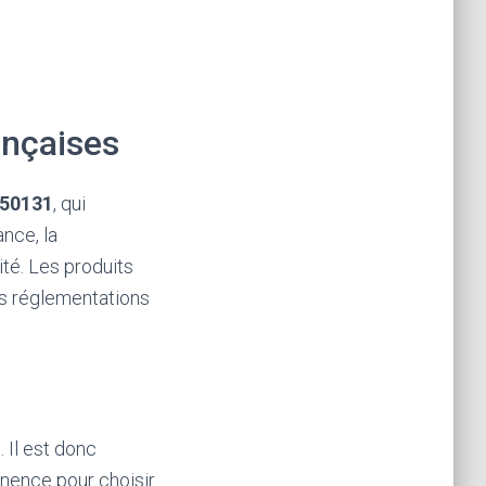
nçaises
50131
, qui
nce, la
ité. Les produits
es réglementations
 Il est donc
inence pour choisir