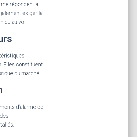
arme répondent à
galement exiger la
n ou au vol.
urs
éristiques
. Elles constituent
thorique du marché.
n
ements d’alarme de
des
allés.